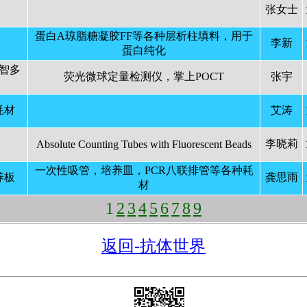
张女士
蛋白A琼脂糖凝胶FF等各种层析柱填料，用于
李新
蛋白纯化
智多
荧光微球定量检测仪，掌上POCT
张宇
耗材
艾涛
李晓莉
Absolute Counting Tubes with Fluorescent Beads
一次性吸管，培养皿，PCR八联排管等各种耗
养板
龚思雨
材
1
2
3
4
5
6
7
8
9
返回-抗体世界