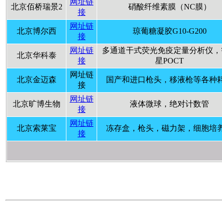
网址链
北京佰桥瑞景2
硝酸纤维素膜（NC膜）
接
网址链
北京博尔西
琼葡糖凝胶G10-G200
接
网址链
多通道干式荧光免疫定量分析仪，
北京华科泰
接
星POCT
网址链
北京金迈森
国产和进口枪头，移液枪等各种
接
网址链
北京旷博生物
液体微球，绝对计数管
接
网址链
北京索莱宝
冻存盒，枪头，磁力架，细胞培
接