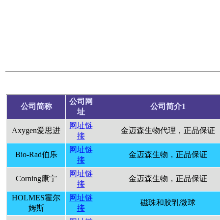
公司网
公司简称
公司简介1
址
网址链
Axygen爱思进
金迈森生物代理，正品保证
接
网址链
Bio-Rad伯乐
金迈森生物，正品保证
接
网址链
Corning康宁
金迈森生物，正品保证
接
HOLMES霍尔
网址链
磁珠和胶乳微球
姆斯
接